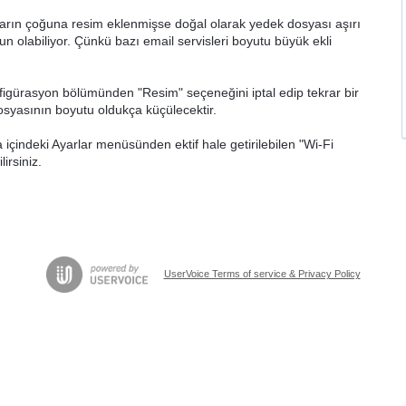
tların çoğuna resim eklenmişse doğal olarak yedek dosyası aşırı
 olabiliyor. Çünkü bazı email servisleri boyutu büyük ekli
gürasyon bölümünden "Resim" seçeneğini iptal edip tekrar bir
syasının boyutu oldukça küçülecektir.
içindeki Ayarlar menüsünden ektif hale getirilebilen "Wi-Fi
irsiniz.
UserVoice Terms of service & Privacy Policy